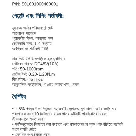
P/N: S01001000400001
পেমেন্ট এবং শিপিং শর্তাবলী:
ন্যূনতম অর্ডার পরিমাণ: 1 সেট
আলোচনা সাপেক্ষে
প্যাকেজিং বিশদ: কাগজের বাক্স
ডেলিভারি সময়: 1-4 সপ্তাহ
অর্থপ্রদানের শর্তাবলী: টিটি
নাম: স্মার্ট টর্ক ইলেকট্রিক স্ক্রু ড্রাইভার
মোটরের শক্তি: DC48V(10A)
গতি: 50-1000rpm
রেটেড টর্ক: 0.20-1.20N.m
বিট টাইপ: Φ5 Hios
আনুষাঙ্গিক: কন্ট্রোলার, পাওয়ার অ্যাডাপ্টার, কেবল
বৈশিষ্ট্য
• ± 5% পর্যন্ত উচ্চ নির্ভুলতা সহ একটি ক্লোজড-লুপ সার্ভো মোটর কন্ট্রোলার
গ্রহণ করা এবং 10 মিলিয়ন বার কম গতির আঁটসাঁট পরিস্থিতির মধ্যেও
জীবনকালকে শক্ত করে।
• সংক্ষিপ্তভাবে ডিজাইন করা কাঠামো এবং রক্ষণাবেক্ষণের শ্রম খরচ বাঁচাতে সরাসরি
সংযোগকারী মোটর
• একাধিক পণ্য সিরিজ পছন্দ