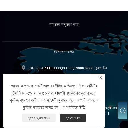
আমাদের অনুসরণ করো
যোগাযোগ করুন
:Blk 23, নং 511, Huangpujiang North Road. কুনশান চীন
X
+86-512-57026733
টেলিফোন:
আমরা আপনাকে একটি ভাল ব্রাউজিং অভিজ্ঞতা দিতে, সাইটের
sales@xyd-tools.cn
:
ট্র্যাফিক বিশ্লেষণ করতে এবং সামগ্রী ব্যক্তিগতকৃত করতে
কুকিজ ব্যবহার করি। এই সাইটটি ব্যবহার করে, আপনি আমাদের
কুকিজ ব্যবহারে সম্মত হন।
গোপনীয়তা নীতি
কপিরাইট © 2023 Kunshan Yu Mao Electronic Co., Ltd. সর্বস্বত্ব সংরক্ষিত
Links
Sitemap
RSS
XML
গোপনীয়তা নীতি
|
|
|
|
|
প্রত্যাখ্যান করুন
গ্রহণ করুন
whatsapp