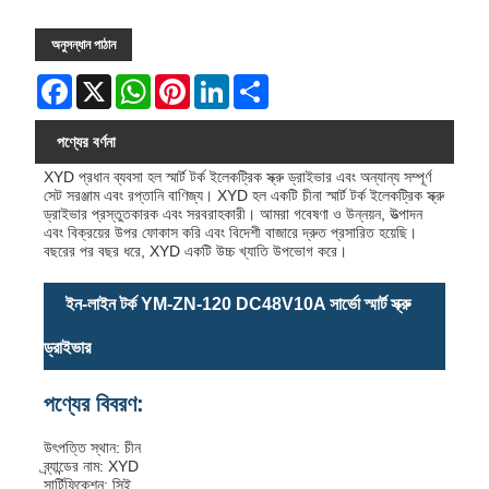
অনুসন্ধান পাঠান
Facebook
X
WhatsApp
Pinterest
LinkedIn
Share
পণ্যের বর্ণনা
XYD প্রধান ব্যবসা হল স্মার্ট টর্ক ইলেকট্রিক স্ক্রু ড্রাইভার এবং অন্যান্য সম্পূর্ণ
সেট সরঞ্জাম এবং রপ্তানি বাণিজ্য। XYD হল একটি চীনা স্মার্ট টর্ক ইলেকট্রিক স্ক্রু
ড্রাইভার প্রস্তুতকারক এবং সরবরাহকারী। আমরা গবেষণা ও উন্নয়ন, উত্পাদন
এবং বিক্রয়ের উপর ফোকাস করি এবং বিদেশী বাজারে দ্রুত প্রসারিত হয়েছি।
বছরের পর বছর ধরে, XYD একটি উচ্চ খ্যাতি উপভোগ করে।
ইন-লাইন টর্ক YM-ZN-120 DC48V10A সার্ভো স্মার্ট স্ক্রু
ড্রাইভার
পণ্যের বিবরণ:
উৎপত্তি স্থান: চীন
ব্র্যান্ডের নাম: XYD
সার্টিফিকেশন: সিই