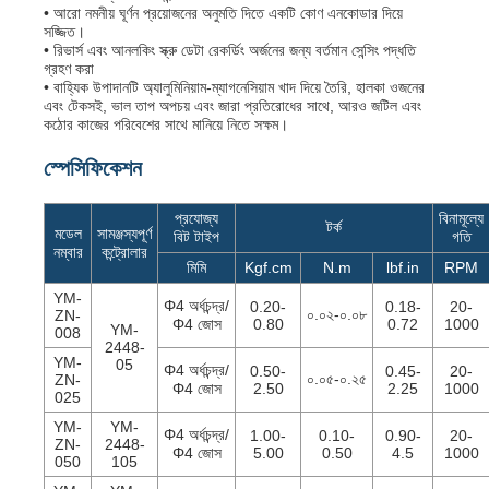
• আরো নমনীয় ঘূর্ণন প্রয়োজনের অনুমতি দিতে একটি কোণ এনকোডার দিয়ে
সজ্জিত।
• রিভার্স এবং আনলকিং স্ক্রু ডেটা রেকর্ডিং অর্জনের জন্য বর্তমান সেন্সিং পদ্ধতি
গ্রহণ করা
• বাহ্যিক উপাদানটি অ্যালুমিনিয়াম-ম্যাগনেসিয়াম খাদ দিয়ে তৈরি, হালকা ওজনের
এবং টেকসই, ভাল তাপ অপচয় এবং জারা প্রতিরোধের সাথে, আরও জটিল এবং
কঠোর কাজের পরিবেশের সাথে মানিয়ে নিতে সক্ষম।
স্পেসিফিকেশন
প্রযোজ্য
বিনামূল্যে
টর্ক
মডেল
সামঞ্জস্যপূর্ণ
বিট টাইপ
গতি
নম্বার
কন্ট্রোলার
মিমি
Kgf.cm
N.m
lbf.in
RPM
YM-
Φ4 অর্ধচন্দ্র/
0.20-
0.18-
20-
০.০২-০.০৮
ZN-
Φ4 জোস
0.80
0.72
1000
YM-
008
2448-
YM-
05
Φ4 অর্ধচন্দ্র/
0.50-
0.45-
20-
০.০৫-০.২৫
ZN-
Φ4 জোস
2.50
2.25
1000
025
YM-
YM-
Φ4 অর্ধচন্দ্র/
1.00-
0.10-
0.90-
20-
ZN-
2448-
Φ4 জোস
5.00
0.50
4.5
1000
050
105