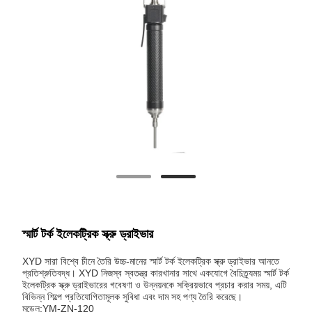
স্মার্ট টর্ক ইলেকট্রিক স্ক্রু ড্রাইভার
XYD সারা বিশ্বে চীনে তৈরি উচ্চ-মানের স্মার্ট টর্ক ইলেকট্রিক স্ক্রু ড্রাইভার আনতে
প্রতিশ্রুতিবদ্ধ। XYD নিজস্ব স্বতন্ত্র কারখানার সাথে একযোগে বৈচিত্র্যময় স্মার্ট টর্ক
ইলেকট্রিক স্ক্রু ড্রাইভারের গবেষণা ও উন্নয়নকে সক্রিয়ভাবে প্রচার করার সময়, এটি
বিভিন্ন শিল্পে প্রতিযোগিতামূলক সুবিধা এবং দাম সহ পণ্য তৈরি করেছে।
মডেল:YM-ZN-120