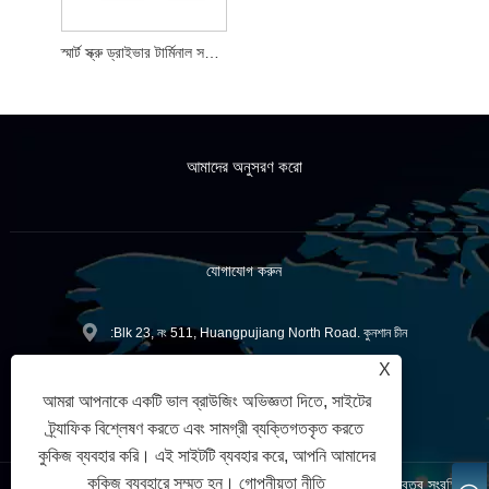
স্মার্ট স্ক্রু ড্রাইভার টার্মিনাল সফটওয়্যার
আমাদের অনুসরণ করো
যোগাযোগ করুন
:Blk 23, নং 511, Huangpujiang North Road. কুনশান চীন
X
+86-512-57026733
টেলিফোন:
আমরা আপনাকে একটি ভাল ব্রাউজিং অভিজ্ঞতা দিতে, সাইটের
sales@xyd-tools.cn
:
ট্র্যাফিক বিশ্লেষণ করতে এবং সামগ্রী ব্যক্তিগতকৃত করতে
কুকিজ ব্যবহার করি। এই সাইটটি ব্যবহার করে, আপনি আমাদের
কুকিজ ব্যবহারে সম্মত হন।
গোপনীয়তা নীতি
কপিরাইট © 2023 Kunshan Yu Mao Electronic Co., Ltd. সর্বস্বত্ব সংরক্ষিত