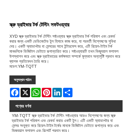
স্ক্রু ড্রাইভার টর্ক টেস্টিং সফটওয়্যার
XYD স্ক্রু ড্রাইভার টর্ক টেস্টিং সফ্টওয়্যার স্ক্রু ড্রাইভার টর্ক পরিমাপ এবং রেকর্ড
করার জন্য একটি ডেডিকেটেড টুল হিসাবে কাজ করে, যা পরবর্তী বিশ্লেষণের সুবিধা
দেয়। একটি অ্যাডাপ্টার বা সেন্সরের সাথে ইন্টারফেস করে, এটি রিয়েল-টাইম টর্ক
মানগুলিকে ডিজিটাল ডেটাতে রূপান্তরিত করে। সফ্টওয়্যারটি তখন ভিজ্যুয়াল ফলাফল
উপস্থাপন করে এবং স্ক্রু ড্রাইভারের কর্মক্ষমতা সম্পর্কে মূল্যবান অন্তর্দৃষ্টি প্রদান করে
ব্যাপক প্রতিবেদন তৈরি করে।
মডেল:YM-TQTT
অনুসন্ধান পাঠান
Facebook
X
WhatsApp
Pinterest
LinkedIn
Share
পণ্যের বর্ণনা
YM-TQTT স্ক্রু ড্রাইভার টর্ক টেস্টিং সফ্টওয়্যার আরও বিশ্লেষণের জন্য স্ক্রু
ড্রাইভার টর্ক পরিমাপ এবং রেকর্ড করার একটি টুল। এটি একটি অ্যাডাপ্টার বা
সেন্সর সংযুক্ত করে রিয়েল-টাইম টর্কের মানকে ডিজিটাল ডেটাতে রূপান্তর করে এবং
ভিজ্যুয়াল ফলাফল এবং রিপোর্ট প্রদান করে।